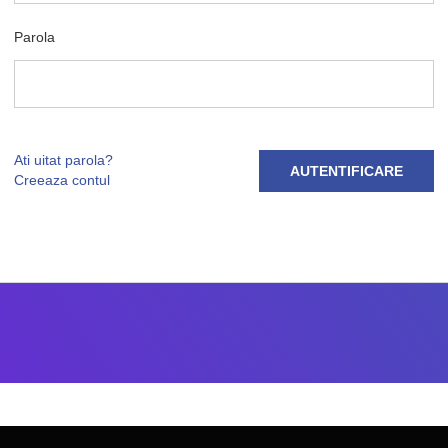
Parola
Ati uitat parola?
AUTENTIFICARE
Creeaza contul